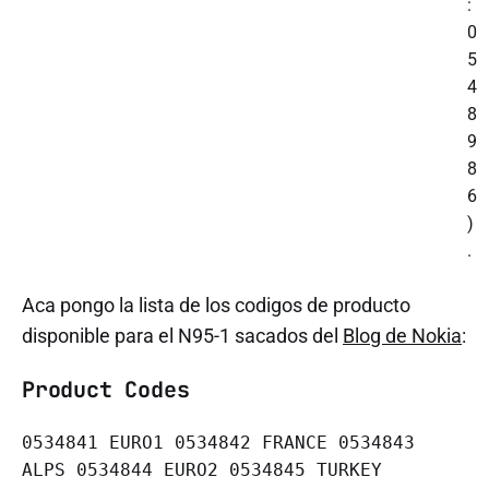
:
0
5
4
8
9
8
6
)
.
Aca pongo la lista de los codigos de producto
disponible para el N95-1 sacados del
Blog de Nokia
:
Product Codes
0534841 EURO1 0534842 FRANCE 0534843
ALPS 0534844 EURO2 0534845 TURKEY