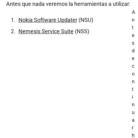
Antes que nada veremos la herramientas a utilizar:
A
Nokia Software Updater
(NSU)
n
t
Nemesis Service Suite
(NSS)
e
s
d
e
c
o
n
t
i
n
u
a
r
h