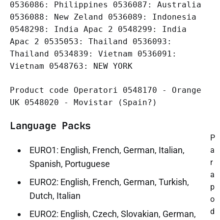
0536086: Philippines 0536087: Australia
0536088: New Zeland 0536089: Indonesia
0548298: India Apac 2 0548299: India
Apac 2 0535053: Thailand 0536093:
Thailand 0534839: Vietnam 0536091:
Vietnam 0548763: NEW YORK
Product code Operatori 0548170 - Orange
UK 0548020 - Movistar (Spain?)
Language Packs
P
EURO1: English, French, German, Italian,
a
r
Spanish, Portuguese
a
EURO2: English, French, German, Turkish,
p
Dutch, Italian
o
d
EURO2: English, Czech, Slovakian, German,