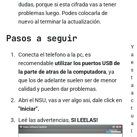
dudas, porque si esta cifrada vas a tener
problemas luego. Podes colocarla de
nuevo al terminar la actualización.
Pasos a seguir
Y
Conecta el telefono a la pc, es
a
e
recomendable
utilizar los puertos USB de
s
la parte de atras de la computadora
, ya
t
que los de adelante suelen ser de menor
a
calidad y pueden dar problemas.
a
Abri el NSU, vas a ver algo asi, dale click en
c
t
"Iniciar".
u
Leé las advertencias,
SI LEELAS!
a
l