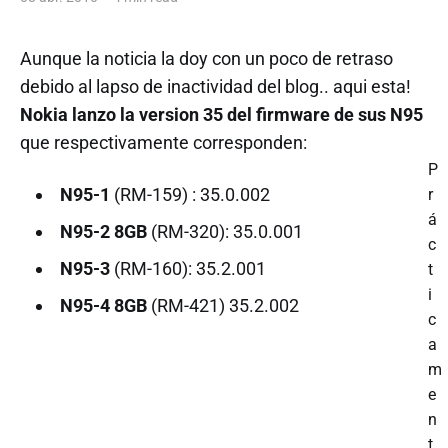
Aunque la noticia la doy con un poco de retraso
debido al lapso de inactividad del blog.. aqui esta!
Nokia lanzo la version 35 del firmware de sus N95
que respectivamente corresponden:
P
N95-1
(RM-159) : 35.0.002
r
á
N95-2 8GB
(RM-320): 35.0.001
c
N95-3
(RM-160): 35.2.001
t
i
N95-4 8GB
(RM-421) 35.2.002
c
a
m
e
n
t