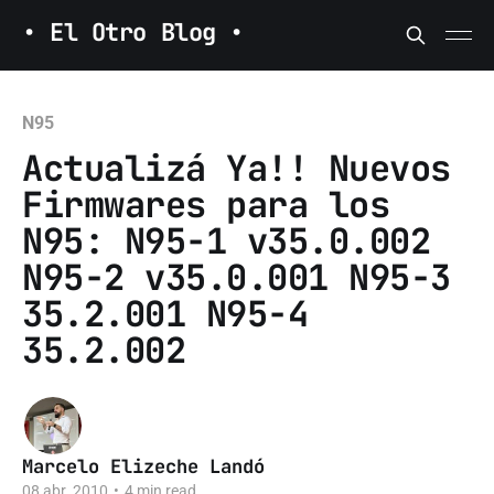
• El Otro Blog •
N95
Actualizá Ya!! Nuevos
Firmwares para los
N95: N95-1 v35.0.002
N95-2 v35.0.001 N95-3
35.2.001 N95-4
35.2.002
Marcelo Elizeche Landó
08 abr. 2010
•
4 min read