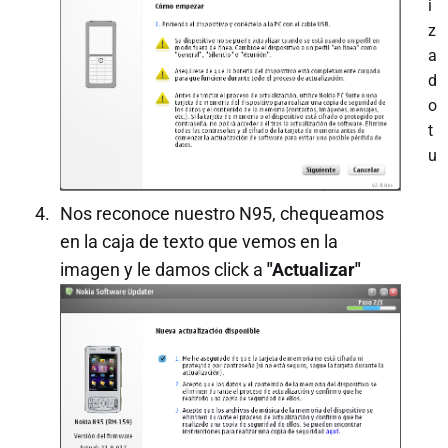
i
z
a
d
o
t
u
Nos reconoce nuestro N95, chequeamos
en la caja de texto que vemos en la
imagen y le damos click a
"Actualizar"