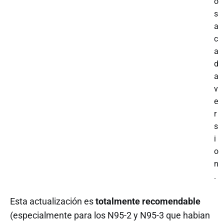
o
s
a
c
a
d
a
v
e
r
s
i
o
n
.
Esta actualización es
totalmente recomendable
(especialmente para los N95-2 y N95-3 que habian