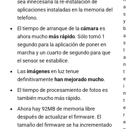
sea innecesaria la re-instalación de
a
aplicaciones instaladas en la memoria del
s
telefono.
y
El tiempo de arranque de la
cámara
es
b
a
ahora mucho
más rápido
. Sólo tomó 1
s
segundo para la aplicación de poner en
t
marcha y un cuarto de segundo para que
a
el sensor se estabilice.
n
Las
imágenes
en luz tenue
t
e
definitivamente
han mejorado mucho
.
i
El tiempo de procesamiento de fotos es
n
también mucho más rápido.
t
e
Ahora hay 92MB de memoria libre
r
después de actualizar el firmware. El
e
tamaño del firmware se ha incrementado