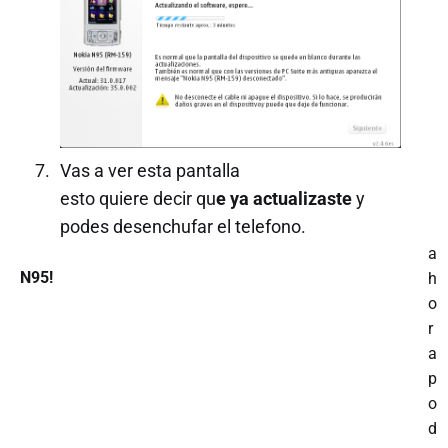
Vas a ver esta pantalla
esto quiere decir qu
e ya actualizaste
y
podes desenchufar el telefono.
a
N95!
h
o
r
a
p
o
d