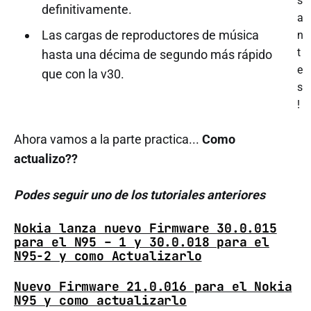
s
definitivamente.
a
Las cargas de reproductores de música
n
t
hasta una décima de segundo más rápido
e
que con la v30.
s
!
Ahora vamos a la parte practica...
Como
actualizo??
Podes seguir uno de los tutoriales anteriores
Nokia lanza nuevo Firmware 30.0.015
para el N95 – 1 y 30.0.018 para el
N95-2 y como Actualizarlo
Nuevo Firmware 21.0.016 para el Nokia
N95 y como actualizarlo