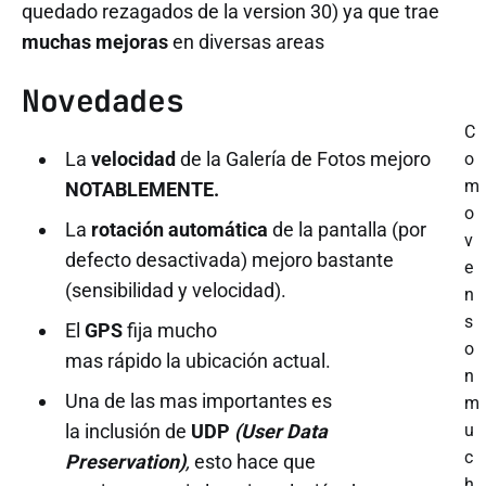
quedado rezagados de la version 30) ya que trae
muchas mejoras
en diversas areas
Novedades
C
La
velocidad
de la Galería de Fotos mejoro
o
m
NOTABLEMENTE.
o
La
rotación automática
de la pantalla (por
v
defecto desactivada) mejoro bastante
e
(sensibilidad y velocidad).
n
s
El
GPS
fija mucho
o
mas rápido la ubicación actual.
n
Una de las mas importantes es
m
la inclusión de
UDP
(User Data
u
c
Preservation)
,
esto hace que
h