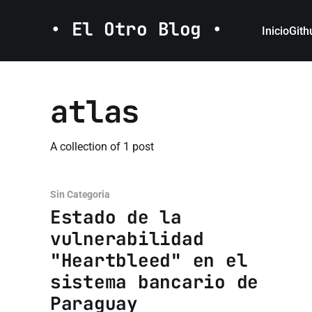
• El Otro Blog •
Inicio
Gith
atlas
A collection of 1 post
Sin Categoria
Estado de la
vulnerabilidad
"Heartbleed" en el
sistema bancario de
Paraguay