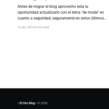
Antes de migrar el blog aprovecho esta la
oportunidad actualizarlo con el tema "de moda" en
cuanto a seguridad, seguramente en estos últimos
días se toparon la noticia de la vulnerabilidad CVE-
16 abr. 2014
3 min read
2014-0160 de la librería OpenSSL, mas conocida
como Heartbleed. Antes que nada hay que aclarar
que Heartbleed
• El Otro Blog •
© 2026