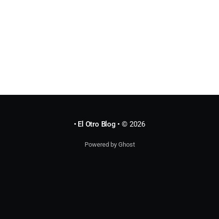
NINJAS jaja
• El Otro Blog •
© 2026
Powered by Ghost