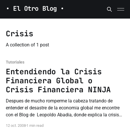
• El Otro Blog •
Crisis
A collection of 1 post
Tutoriales
Entendiendo la Crisis
Financiera Global o
Crisis Financiera NINJA
Despues de mucho romperme la cabeza tratando de
entender el desastre de la economia global me encontre
con el Blog de Leopoldo Abadia, donde explica la crisis
detalladamente con terminos simples y facil de seguir de
12 oct. 2008
1 min read
porque todo se fue a la mierda por los prestamos a los