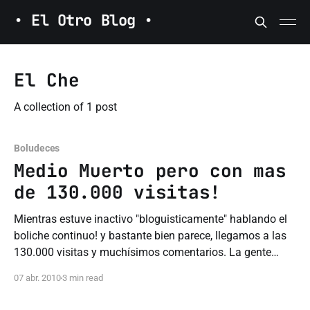
• El Otro Blog •
El Che
A collection of 1 post
Boludeces
Medio Muerto pero con mas
de 130.000 visitas!
Mientras estuve inactivo "bloguisticamente" hablando el
boliche continuo! y bastante bien parece, llegamos a las
130.000 visitas y muchísimos comentarios. La gente
entro a <El Otro Blog> desde todo el mundo inclusive
07 abr. 2010
3 min read
desde lugares remotos como Alaska, Maldivas, Indonesia,
Mongolia y la Polinesia Francesa. Se