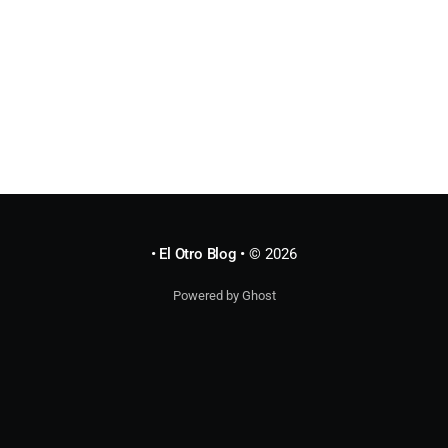
postear de nuevo no de
• El Otro Blog •
© 2026
Powered by Ghost