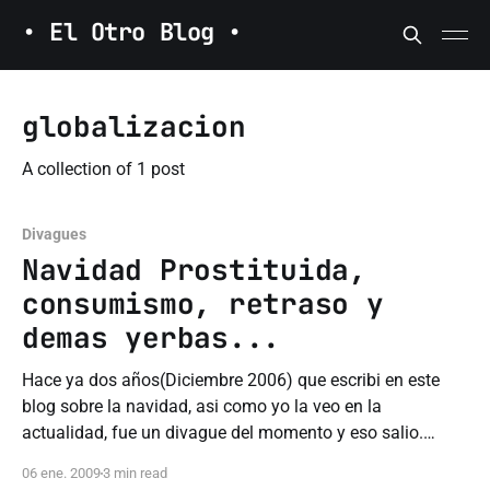
• El Otro Blog •
globalizacion
A collection of 1 post
Divagues
Navidad Prostituida,
consumismo, retraso y
demas yerbas...
Hace ya dos años(Diciembre 2006) que escribi en este
blog sobre la navidad, asi como yo la veo en la
actualidad, fue un divague del momento y eso salio.
Lastimosamente esa entrada(Navidad Prostituida) sigue
06 ene. 2009
3 min read
siendo tan vigente que me gustaría repostearlo (viene de