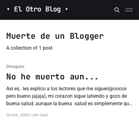
• El Otro Blog •
Muerte de un Blogger
A collection of 1 post
Divagues
No he muerto aun...
Asi es, les explico a los lectores que me siguen(poocos
pero bueno jajaja), mi corazon sigue latiendo y gozo de
buena salud, aunque la buena salud es simplemente que
estas muriendo al ritmo mas lento posible nada mas..
03 ene. 2009
1 min read
pero bueno ese no es el tema, el tema es que