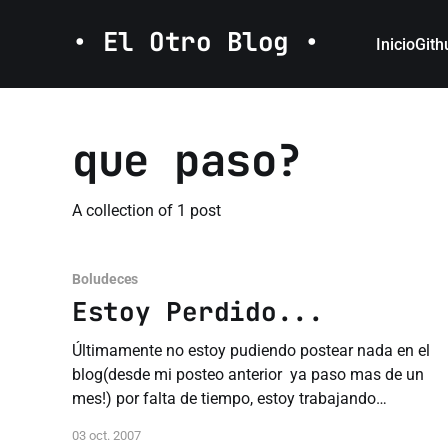
• El Otro Blog •
Inicio
Gith
que paso?
A collection of 1 post
Boludeces
Estoy Perdido...
Últimamente no estoy pudiendo postear nada en el
blog(desde mi posteo anterior ya paso mas de un
mes!) por falta de tiempo, estoy trabajando
bastante, y ademas la facultad me esta matando,
03 oct. 2007
tengo trabajos practicos que entregar, algun que otro