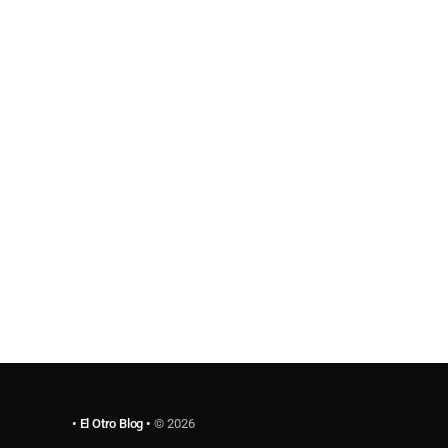
juego por hacer, etc.. bueno en fin este blog
• El Otro Blog •
© 2026