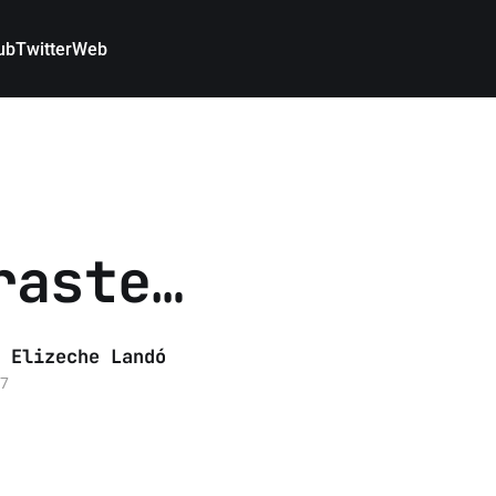
ub
Twitter
Web
raste…
 Elizeche Landó
07