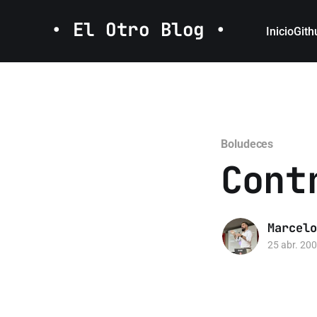
• El Otro Blog •
Inicio
Gith
Boludeces
Cont
Marcelo
25 abr. 20