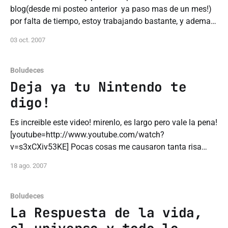
blog(desde mi posteo anterior ya paso mas de un mes!)
por falta de tiempo, estoy trabajando bastante, y ademas
la facultad me esta matando, tengo trabajos practicos
03 oct. 2007
que entregar, algun que otro juego por hacer, etc.. bueno
en fin este blog
Boludeces
Deja ya tu Nintendo te
digo!
Es increible este video! mirenlo, es largo pero vale la pena!
[youtube=http://www.youtube.com/watch?
v=s3xCXiv53KE] Pocas cosas me causaron tanta risa
como este pobre imbecil! jajaja si tenes alguna opinion al
18 ago. 2007
respecto deja un comentario! jajaja
Boludeces
La Respuesta de la vida,