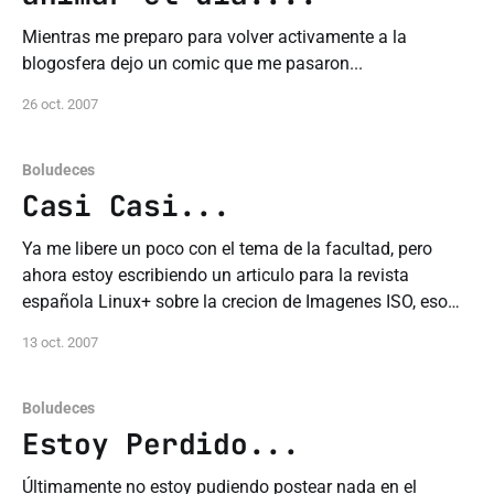
Mientras me preparo para volver activamente a la
blogosfera dejo un comic que me pasaron...
26 oct. 2007
Boludeces
Casi Casi...
Ya me libere un poco con el tema de la facultad, pero
ahora estoy escribiendo un articulo para la revista
española Linux+ sobre la crecion de Imagenes ISO, eso
esta consumiendo mis dias ultimamente aparte del
13 oct. 2007
ajetreo diario, como lo prometi en el posteo anterior... ya
casi vuelvo al mundo
Boludeces
Estoy Perdido...
Últimamente no estoy pudiendo postear nada en el