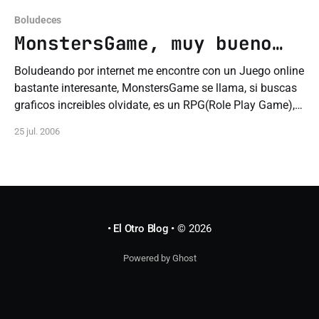
Boludeces
MonstersGame, muy bueno…
Boludeando por internet me encontre con un Juego online
bastante interesante, MonstersGame se llama, si buscas
graficos increibles olvidate, es un RPG(Role Play Game),
basicamente es Vampiros Vs. Hombres Lobos y vos tenes
25 jul. 2006
q ir mejorando a tu personaje, entrenandolo y eso, al
principio medio cuesta pero dps le
• El Otro Blog •
© 2026
Powered by Ghost