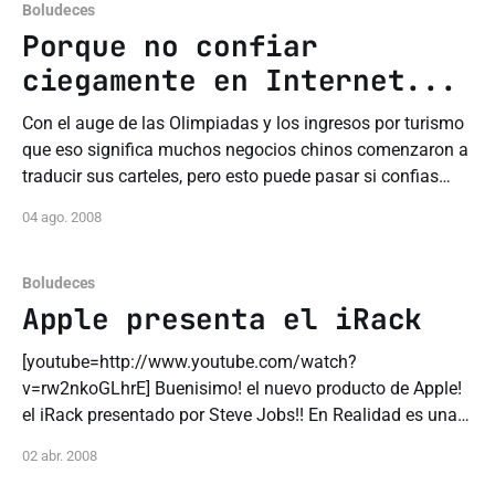
Boludeces
Porque no confiar
ciegamente en Internet...
Con el auge de las Olimpiadas y los ingresos por turismo
que eso significa muchos negocios chinos comenzaron a
traducir sus carteles, pero esto puede pasar si confias
totalmente en Internet. Casi muero de la risa cuando vi la
04 ago. 2008
imagen, me imagino que la proxima conseguiran un
traductor de carne
Boludeces
Apple presenta el iRack
[youtube=http://www.youtube.com/watch?
v=rw2nkoGLhrE] Buenisimo! el nuevo producto de Apple!
el iRack presentado por Steve Jobs!! En Realidad es una
parodia pero esta muy buena, por si no entendieron el
02 abr. 2008
chiste iRack=Irak, y Steve Jobs=George Bush; Y diganme
que opinan del ultimo producto que