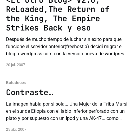
ReLoaded,The Return of
the King, The Empire
Strikes Back y eso
Después de mucho tiempo de luchar sin exito para que
funcione el servidor anterior(freehostia) decidí migrar el
blog a wordpress.com con la versión nueva de wordpress,
el blog esta un poco desactualizado pero desde ahora
20 jul. 2007
voy a actualizarlo mas a menudo con mas divagues y
cosas técnicas, así
Boludeces
Contraste…
La imagen habla por si sola... Una Mujer de la Tribu Mursi
en el sur de Etiopia con el labio inferior perforado con un
plato y por supuesto con un Ipod y una AK-47... como
dice el titulo... Contraste...
25 abr. 2007