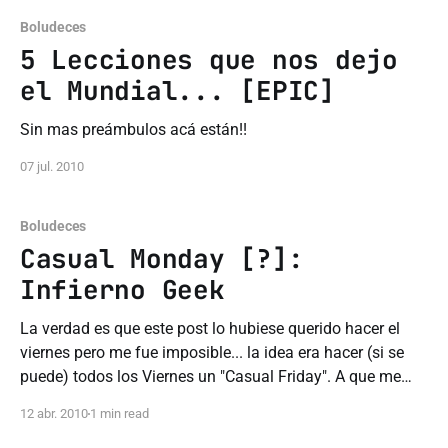
Boludeces
5 Lecciones que nos dejo
el Mundial... [EPIC]
Sin mas preámbulos acá están!!
07 jul. 2010
Boludeces
Casual Monday [?]:
Infierno Geek
La verdad es que este post lo hubiese querido hacer el
viernes pero me fue imposible... la idea era hacer (si se
puede) todos los Viernes un "Casual Friday". A que me
refiero con esto? a hacer un post distendido con un poco
12 abr. 2010
1 min read
de humor o alguna imagen