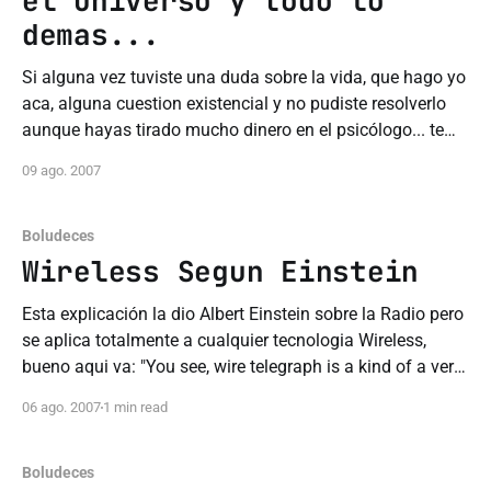
el universo y todo lo
demas...
Si alguna vez tuviste una duda sobre la vida, que hago yo
aca, alguna cuestion existencial y no pudiste resolverlo
aunque hayas tirado mucho dinero en el psicólogo... te
doy la respuesta.. GOOGLE. Alguna vez pensaste
09 ago. 2007
preguntarle a google sobre esto? bueno si queres saber
solo basta con preguntar(en
Boludeces
Wireless Segun Einstein
Esta explicación la dio Albert Einstein sobre la Radio pero
se aplica totalmente a cualquier tecnologia Wireless,
bueno aqui va: "You see, wire telegraph is a kind of a very,
very long cat. You pull his tail in New York and his head is
06 ago. 2007
1 min read
meowing in Los Angeles. Do
Boludeces