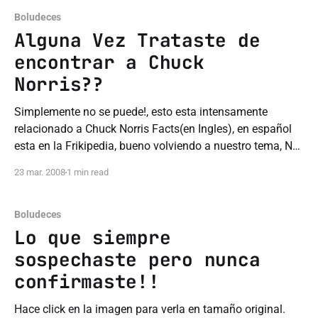
Boludeces
Alguna Vez Trataste de
encontrar a Chuck
Norris??
Simplemente no se puede!, esto esta intensamente
relacionado a Chuck Norris Facts(en Ingles), en español
esta en la Frikipedia, bueno volviendo a nuestro tema, No
podes encontrar a Chuck Norris! en si no me crees estos
23 mar. 2008
1 min read
son los pasos a seguir: * Entrar a www.google.com *
Escribir en el
Boludeces
Lo que siempre
sospechaste pero nunca
confirmaste!!
Hace click en la imagen para verla en tamaño original.