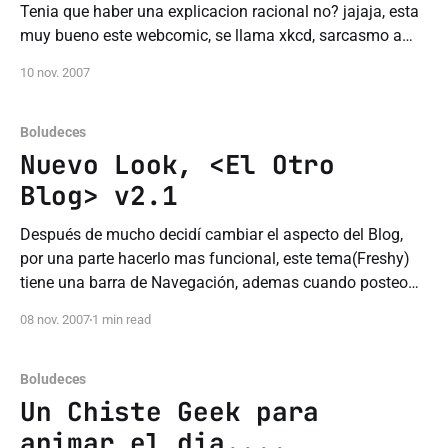
Tenia que haber una explicacion racional no? jajaja, esta
muy bueno este webcomic, se llama xkcd, sarcasmo a
full pero es muy geek tambien, recomendadisimo! Por
10 nov. 2007
otra parte puedo confirmar esa Teoria! es cierto el
"Ballmer Peak", es
Boludeces
Nuevo Look, <El Otro
Blog> v2.1
Después de mucho decidí cambiar el aspecto del Blog,
por una parte hacerlo mas funcional, este tema(Freshy)
tiene una barra de Navegación, ademas cuando posteo
un código(vital para la mayoría de los tutoriales) salen
08 nov. 2007
1 min read
los números de linea y alguna que otra cosa mas, por el
otro lado
Boludeces
Un Chiste Geek para
animar el dia....