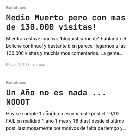
Boludeces
Medio Muerto pero con mas
de 130.000 visitas!
Mientras estuve inactivo "bloguisticamente" hablando el
boliche continuo! y bastante bien parece, llegamos a las
130.000 visitas y muchísimos comentarios. La gente
entro a <El Otro Blog> desde todo el mundo inclusive
07 abr. 2010
3 min read
desde lugares remotos como Alaska, Maldivas, Indonesia,
Mongolia y la Polinesia Francesa. Se
Boludeces
Un Año no es nada ...
NOOOT
Hoy se cumple 1 año(iba a escribir este post el 19/02
FAIL en realidad 1 año 1 mes y 18 dias) desde el ultimo
post, lastimosamente por motivos de falta de tiempo y
alguna que otra vez exceso de pereza deje de lado este