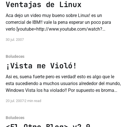
Ventajas de Linux
Aca dejo un video muy bueno sobre Linux! es un
comercial de IBM!! vale la pena esperar un poco para
verlo [youtube=http://www.youtube.com/watch?
v=F5WLEu4UIds]
30 jul. 2007
Boludeces
¡Vista me Violó!
Asi es, suena fuerte pero es verdad! esto es algo que le
esta sucediendo a muchos usuarios alrededor del mundo,
Windows Vista los ha violado!! Por supuesto es broma
esta introduccion pero esto es lo que sintieron varias
20 jul. 2007
2 min read
personas para crear el sitio
VistaRapedMe.com(VistaMeVioló) Se trata de un
Boludeces
<El Otro Blog> v2.0,