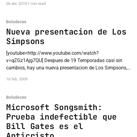
06 abr. 2010
1 min read
blog que tantas satisfacciones
Boludeces
Nueva presentacion de Los
Simpsons
[youtube=http://www.youtube.com/watch?
v=qZGz1Ajg7QU] Despues de 19 Temporadas casi sin
cambios, hay una nueva presentacion de Los Simpsons,
no es tanta la diferencia, por decirlo "sigue el mismo
16 feb. 2009
guion" pero esta bueno el cambio, el tema es que desde la
Temporada 20 los simpsons
Boludeces
Microsoft Songsmith:
Prueba indefectible que
Bill Gates es el
Anticristo