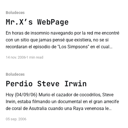
Boludeces
Mr.X’s WebPage
En horas de insomnio navegando por la red me encontré
con un sitio que jamas pensé que existiera, no se si
recordaran el episodio de "Los Simpsons" en el cual
Homero se convirtió en un reportero y creo su sitio web,
14 nov. 2006
1 min read
bueno aca lo encontre!http://www.mrxswebpage.
Boludeces
Perdio Steve Irwin
Hoy (04/09/06) Murio el cazador de cocodrilos, Steve
Irwin, estaba filmando un documental en el gran arrecife
de coral de Asutralia cuando una Raya venenosa le
perforo el corazon con su aguijon, Hay nomas q tener
05 sep. 2006
yeta xq no era taan venenosa el tema fue q le revento