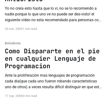
Yo no creía esto hasta que lo vi, no se lo recomiendo a
nadie porque lo que uno ve no puede ser des-visto! el
siguiente vídeo no esta recomendado para personas con
capacidad de discernimiento ni mucho menos capacidad
26 ene. 2009
1 min read
auditiva ni visual, es la confirmación que esperábamos,
Bill Gates a
Boludeces
Como Dispararte en el pie
en cualquier Lenguaje de
Programacion
Ante la proliferación mas lenguajes de programación
cada dia(que cada uno fueron robando caracteristicas
uno de otros) a veces resulta dificil distinguir en que esta
uno programando. Esta es una Guia rapida y practica de
17 sep. 2008
3 min read
como Diferenciar. TAREA: DISPARARTE EN EL PIE C Te
disparas en el pie, pero