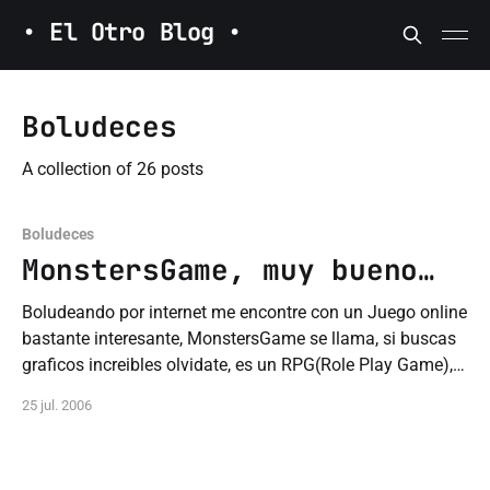
• El Otro Blog •
Boludeces
A collection of 26 posts
Boludeces
MonstersGame, muy bueno…
Boludeando por internet me encontre con un Juego online
bastante interesante, MonstersGame se llama, si buscas
graficos increibles olvidate, es un RPG(Role Play Game),
basicamente es Vampiros Vs. Hombres Lobos y vos tenes
25 jul. 2006
q ir mejorando a tu personaje, entrenandolo y eso, al
principio medio cuesta pero dps le