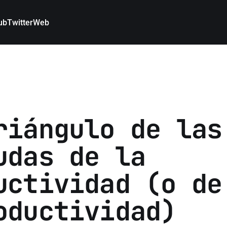
ub
Twitter
Web
riángulo de las
udas de la
uctividad (o de
oductividad)