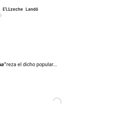
 Elizeche Landó
0
ua"
reza el dicho popular...