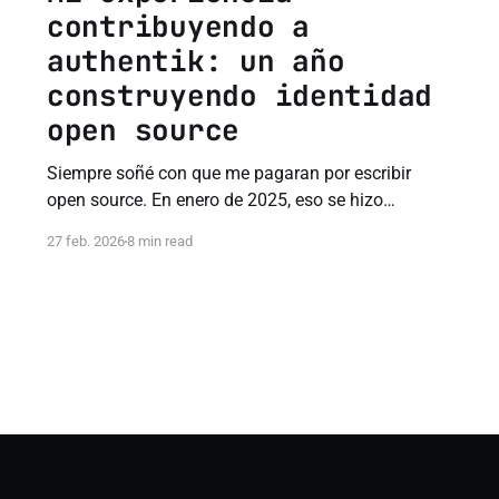
contribuyendo a
authentik: un año
construyendo identidad
open source
Siempre soñé con que me pagaran por escribir
open source. En enero de 2025, eso se hizo
realidad. Esto es lo que aprendí en un año
27 feb. 2026
8 min read
contribuyendo a authentik.