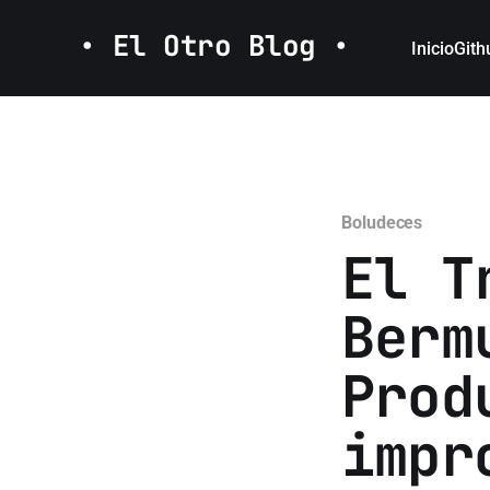
• El Otro Blog •
Inicio
Gith
Boludeces
El T
Berm
Prod
impr