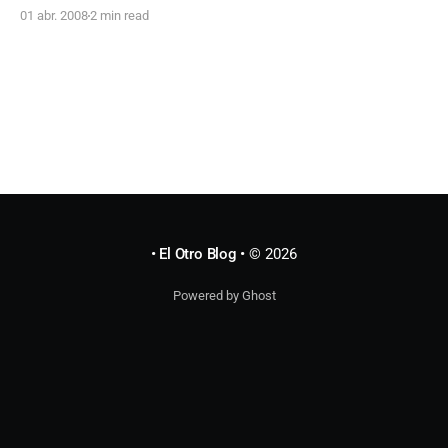
ser rápido porque tengo la reunión de la Asociacion de
01 abr. 2008
2 min read
Usuarios de Internet y después tengo que contarle a Bush
lo que decidimos
• El Otro Blog •
© 2026
Powered by Ghost