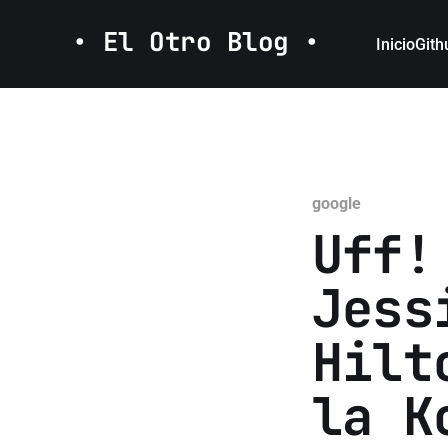
• El Otro Blog •
Inicio
Gith
google
Uff!
Jess
Hilt
la K