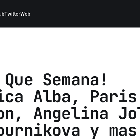
ub
Twitter
Web
 Que Semana!
ica Alba, Paris
on, Angelina Jo
ournikova y mas