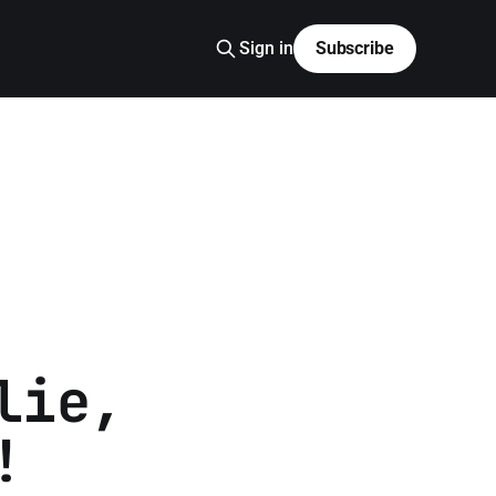
Sign in
Subscribe
lie,
!