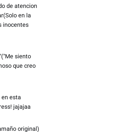
do de atencion
r(Solo en la
s inocentes
"("Me siento
amoso que creo
 en esta
ess! jajajaa
amaño original)