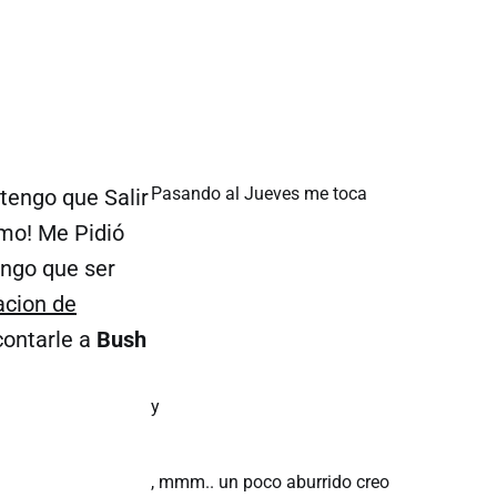
Pasando al Jueves me toca
tengo que Salir
mo! Me Pidió
ngo que ser
acion de
contarle a
Bush
y
, mmm.. un poco aburrido creo