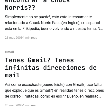
Norris??
Simplemente no se puede!, esto esta intensamente
relacionado a Chuck Norris Facts(en Ingles), en español
esta en la Frikipedia, bueno volviendo a nuestro tema, No
podes encontrar a Chuck Norris! en si no me crees estos
23 mar. 2008
1 min read
son los pasos a seguir: * Entrar a www.google.com *
Escribir en el
Gmail
Tenes Gmail? Tenes
infinitas direcciones de
mail
Así como escuchaste(bueno leíste) con Gmail(hace falta
que explique que es Gmail?) en realidad tenés direcciones
de correo ilimitadas, como es eso?? Bueno, en realidad
serian infinitos alias de correo, bueno te explico como
20 mar. 2008
1 min read
funciona el tema de los alias * El Alias Googlemail: Así de