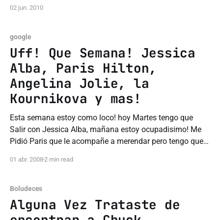
en el cuerpo del mail, cosa que antes era muy complicado
02 jun. 2010
o simplemente no se podia. Lo bueno que como todo en
Gmail funciona
google
Uff! Que Semana! Jessica
Alba, Paris Hilton,
Angelina Jolie, la
Kournikova y mas!
Esta semana estoy como loco! hoy Martes tengo que
Salir con Jessica Alba, mañana estoy ocupadisimo! Me
Pidió Paris que le acompañe a merendar pero tengo que
ser rápido porque tengo la reunión de la Asociacion de
01 abr. 2008
2 min read
Usuarios de Internet y después tengo que contarle a Bush
lo que decidimos
Boludeces
Alguna Vez Trataste de
encontrar a Chuck