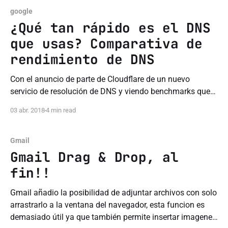
google
¿Qué tan rápido es el DNS
que usas? Comparativa de
rendimiento de DNS
Con el anuncio de parte de Cloudflare de un nuevo
servicio de resolución de DNS y viendo benchmarks que
solo tomaban en cuenta el ping al servidor se me ocurrió
03 abr. 2018
4 min read
hacer una comparativa local de rendimiento de distintos
servicios de DNS. ¿Pero qué es DNS? ultrasimplificado
Todo sitio o servicio
Gmail
Gmail Drag & Drop, al
fin!!
Gmail añadio la posibilidad de adjuntar archivos con solo
arrastrarlo a la ventana del navegador, esta funcion es
demasiado útil ya que también permite insertar imagenes