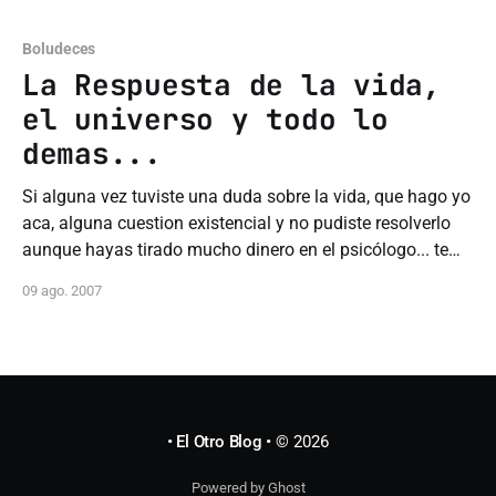
simple, si tu
Boludeces
La Respuesta de la vida,
el universo y todo lo
demas...
Si alguna vez tuviste una duda sobre la vida, que hago yo
aca, alguna cuestion existencial y no pudiste resolverlo
aunque hayas tirado mucho dinero en el psicólogo... te
doy la respuesta.. GOOGLE. Alguna vez pensaste
09 ago. 2007
preguntarle a google sobre esto? bueno si queres saber
solo basta con preguntar(en
• El Otro Blog •
© 2026
Powered by Ghost