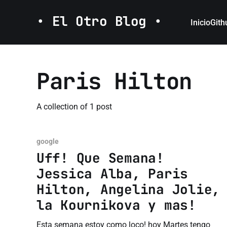
• El Otro Blog •
Inicio
Gith
Paris Hilton
A collection of 1 post
google
Uff! Que Semana!
Jessica Alba, Paris
Hilton, Angelina Jolie,
la Kournikova y mas!
Esta semana estoy como loco! hoy Martes tengo