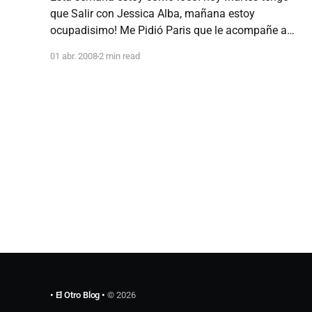
que Salir con Jessica Alba, mañana estoy
ocupadisimo! Me Pidió Paris que le acompañe a
merendar pero tengo que ser rápido porque tengo la
01 abr. 2008
2 min read
reunión de la Asociacion de Usuarios de Internet y
después tengo que contarle a Bush lo que decidimos
• El Otro Blog •
© 2026